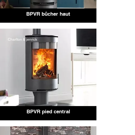
BPVR bûcher haut
Charlton & jenrick
BPVR pied central