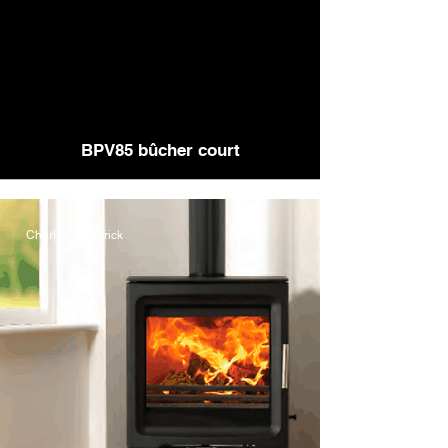
BPV85 bûcher court
Charlton & jenrick