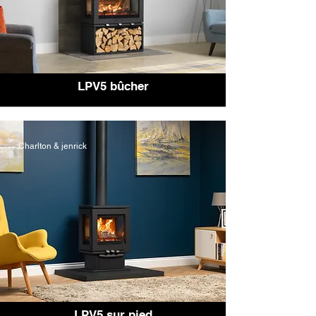
LPV5 bûcher
Charlton & jenrick
LPV5 sur pied