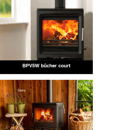
BPV5W bûcher court
Saey