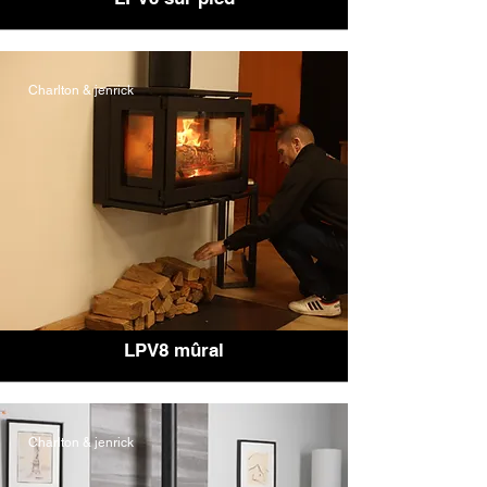
Charlton & jenrick
LPV8 mûral
Charlton & jenrick