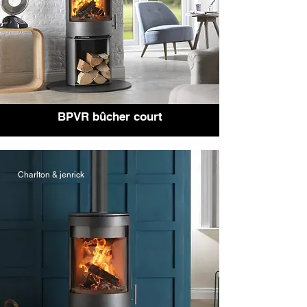
BPVR bûcher court
Charlton & jenrick