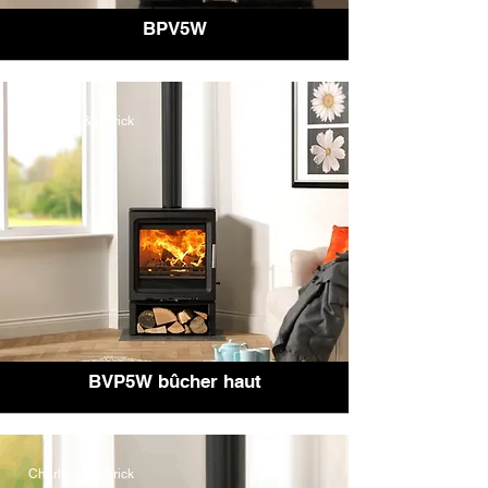
BPV5W
Charlton & jenrick
BVP5W bûcher haut
Charlton & jenrick