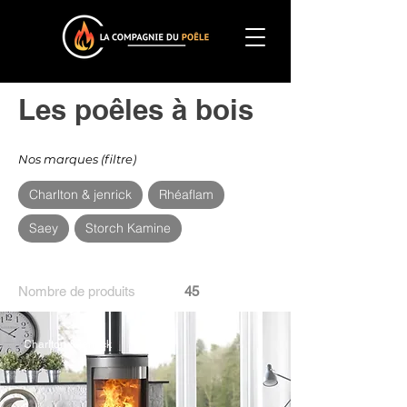
Les poêles à bois
Nos marques (filtre)
Charlton & jenrick
Rhéaflam
Saey
Storch Kamine
Nombre de produits
45
Charlton & jenrick