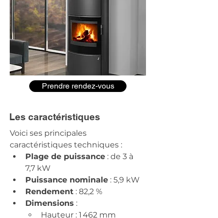
Prendre rendez-vous
Les caractéristiques
Voici ses principales 
caractéristiques techniques :​
Plage de puissance
 : de 3 à 
7,7 kW
Puissance nominale
 : 5,9 kW​
Rendement
 : 82,2 %
Dimensions
 :
Hauteur : 1 462 mm​