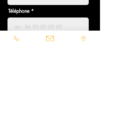
Téléphone
Ville
Projet
J'autorise La Compagnie du
Poêle à me contacter ou
m'envoyer du contenu.