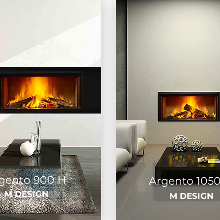
gento 900 H
Argento 105
M DESIGN
M DESIGN