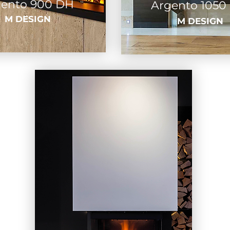
gento 900 DH
Argento 1050
M DESIGN
M DESIGN