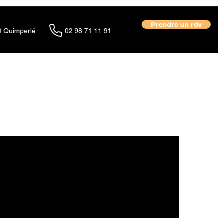
Prendre un rdv
0 Quimperlé
02 98 71 11 91
ées
Nos réalisations