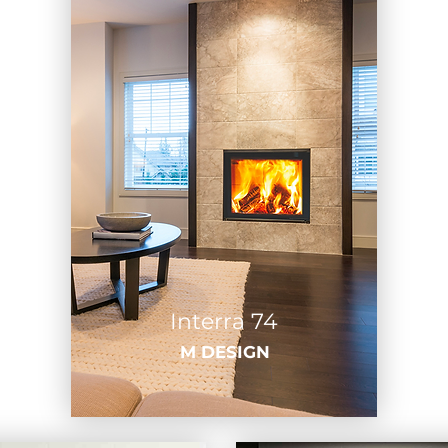
Interra 74
M DESIGN