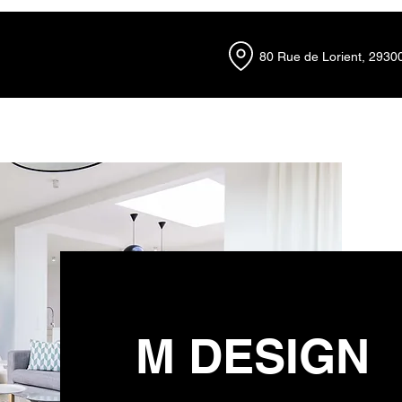
80 Rue de Lorient, 2930
Poêles à bois
Poêles à granulés
Inserts et chemin
M DESIGN